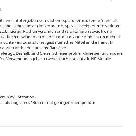
!
it dem Lötöl ergeben sich saubere, spaltüberbrückende (mehr als
lot, aber sehr sparsam im Verbrauch. Speziell geeignet zum Verlöten
stabilisieren, Flächen verzinnen und strukturieren sowie kleine
g. Dadurch gewinnt man mit der Lötöl/Lötzinn Kombination mehr als
hte - ein zusätzliches, gestalterisches Mittel an die Hand. In
terial zum Verbinden unserer Bausätze.
efertigt. Deshalb sind Gleise, Schienenprofile, Kleineisen und andere
as Verwendungsgebiet erweitert sich also auf alle NE-Metalle
bare 80W Lötstation)
ser als langsames "Braten" mit geringerer Temperatur