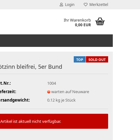
Login
Merkzettel
Ihr Warenkorb
0,00 EUR
TOP
SOLD OUT
ötzinn bleifrei, 5er Bund
t.Nr.:
1004
eferzeit:
warten auf Neuware
ersandgewicht:
0.12
kg je Stück
Artikel ist aktuell nicht verfügbar.