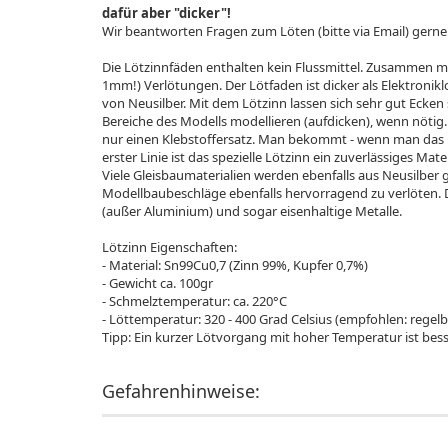
dafür aber "dicker"!
Wir beantworten Fragen zum Löten (bitte via Email) gerne
Die Lötzinnfäden enthalten kein Flussmittel. Zusammen m
1mm!) Verlötungen. Der Lötfaden ist dicker als Elektronik
von Neusilber. Mit dem Lötzinn lassen sich sehr gut Ecken 
Bereiche des Modells modellieren (aufdicken), wenn nöti
nur einen Klebstoffersatz. Man bekommt - wenn man das möc
erster Linie ist das spezielle Lötzinn ein zuverlässiges Ma
Viele Gleisbaumaterialien werden ebenfalls aus Neusilber g
Modellbaubeschläge ebenfalls hervorragend zu verlöten. D
(außer Aluminium) und sogar eisenhaltige Metalle.
Lötzinn Eigenschaften:
- Material: Sn99Cu0,7 (Zinn 99%, Kupfer 0,7%)
- Gewicht ca. 100gr
- Schmelztemperatur: ca. 220°C
- Löttemperatur: 320 - 400 Grad Celsius (empfohlen: regel
Tipp: Ein kurzer Lötvorgang mit hoher Temperatur ist bes
Gefahrenhinweise: