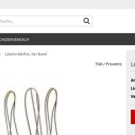
Suche...
ONDERVERKAUF
»
Lötzinn bleifrei, 5er Bund
L
TGK / Provetro
Ar
Li
V