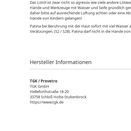
Das Lötöl ist zwar nicht so agressiv wie viele andere Löt
Hände und Werkzeuge mit Wasser und Seife gründlich ge
daher bitte auf ausreichende Lüftung achten oder eine Abs
Hände von Kindern gelangen!
Patina bei Berührung mit der Haut sofort mit viel Wasser
Verätzungen. (S2 / S28). Patina darf nicht in die Hände vo
Hersteller Informationen
TGK / Provetro
TGK GmbH
Helleforthstraße 18-20
33758 Schloß Holte-Stukenbrock
https://www.tgk.de