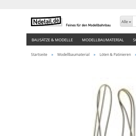
Alle
BAUSÄTZE & MODELLE
MODELLBAUMATERIAL
S
»
»
Startseite
Modellbaumaterial
Löten & Patinieren